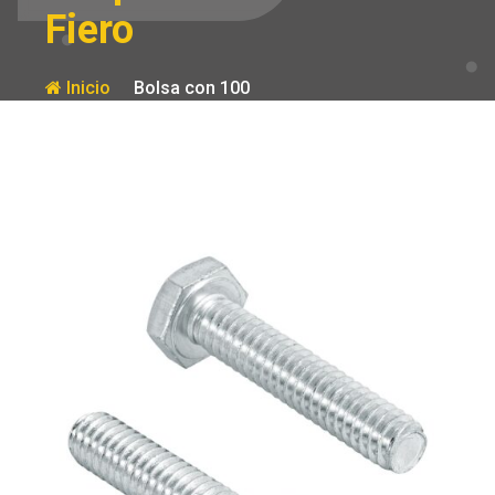
Fiero
Inicio
Bolsa con 100
tornillos 1/4′ x
Producto
1-1/4′ tipo
maquina Fiero