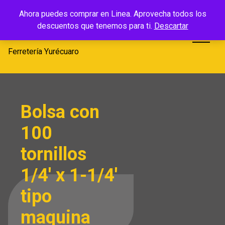
Saltar
Ferretería
Ahora puedes comprar en Linea. Aprovecha todos los
al
descuentos que tenemos para ti.
Descartar
Yurécuaro
contenido
Ferretería Yurécuaro
Bolsa con
100
tornillos
1/4′ x 1-1/4′
tipo
maquina