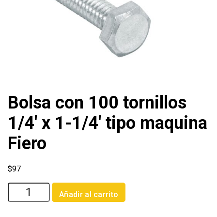
Bolsa con 100 tornillos
1/4′ x 1-1/4′ tipo maquina
Fiero
$
97
Bolsa
Añadir al carrito
con
100