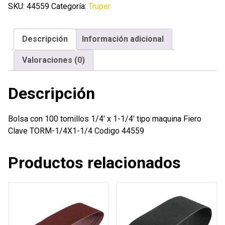
tornillos
SKU:
44559
Categoría:
Truper
1/4'
x
Descripción
Información adicional
1-
1/4'
Valoraciones (0)
tipo
maquina
Descripción
Fiero
cantidad
Bolsa con 100 tornillos 1/4′ x 1-1/4′ tipo maquina Fiero
Clave TORM-1/4X1-1/4 Codigo 44559
Productos relacionados