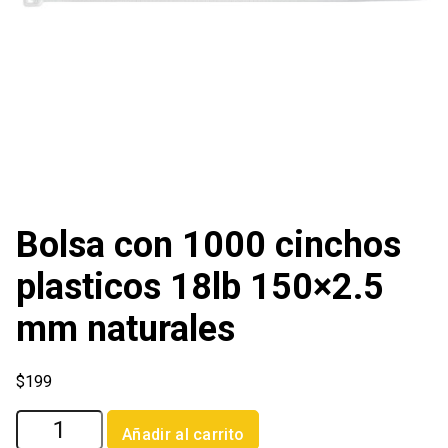
Bolsa con 1000 cinchos
plasticos 18lb 150×2.5
mm naturales
$
199
Bolsa
Añadir al carrito
con