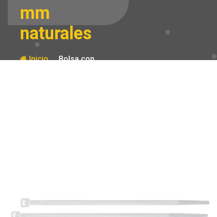
mm
naturales
Inicio
Bolsa con
1000 cinchos
Producto
plasticos 18lb
150×2.5 mm
naturales