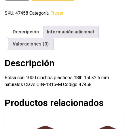
1000
cinchos
SKU:
47458
Categoría:
Truper
plasticos
18lb
Descripción
Información adicional
150x2.5
mm
Valoraciones (0)
naturales
cantidad
Descripción
Bolsa con 1000 cinchos plasticos 18lb 150×2.5 mm
naturales Clave CIN-1815-M Codigo 47458
Productos relacionados