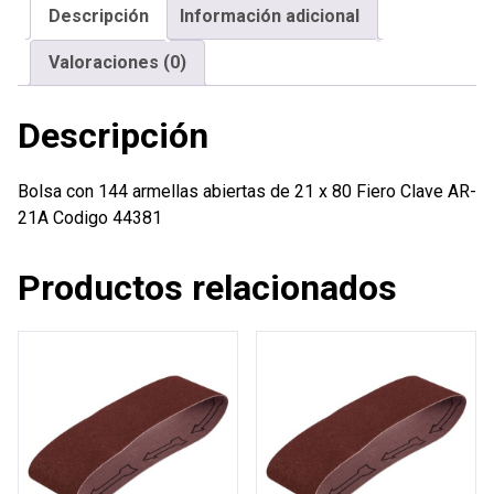
Descripción
Información adicional
21
x
Valoraciones (0)
80
Fiero
Descripción
cantidad
Bolsa con 144 armellas abiertas de 21 x 80 Fiero Clave AR-
21A Codigo 44381
Productos relacionados