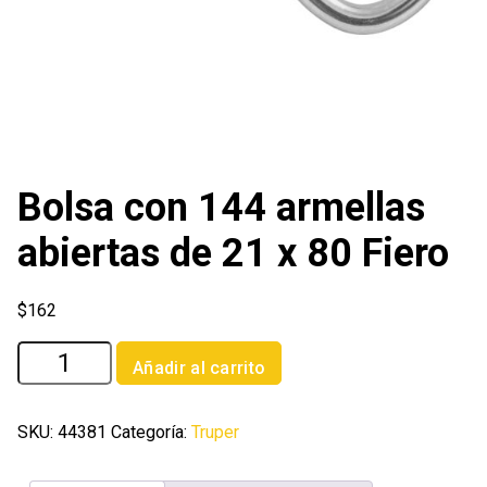
Bolsa con 144 armellas
abiertas de 21 x 80 Fiero
$
162
Bolsa
Añadir al carrito
con
144
armellas
SKU:
44381
Categoría:
Truper
abiertas
de