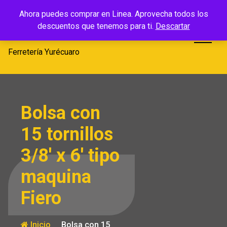
Saltar
Ferretería
Ahora puedes comprar en Linea. Aprovecha todos los
al
descuentos que tenemos para ti.
Descartar
Yurécuaro
contenido
Ferretería Yurécuaro
Bolsa con
15 tornillos
3/8′ x 6′ tipo
maquina
Fiero
Inicio
Bolsa con 15