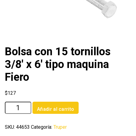
Bolsa con 15 tornillos
3/8′ x 6′ tipo maquina
Fiero
$
127
Bolsa
Añadir al carrito
con
15
tornillos
SKU:
44653
Categoría:
Truper
3/8'