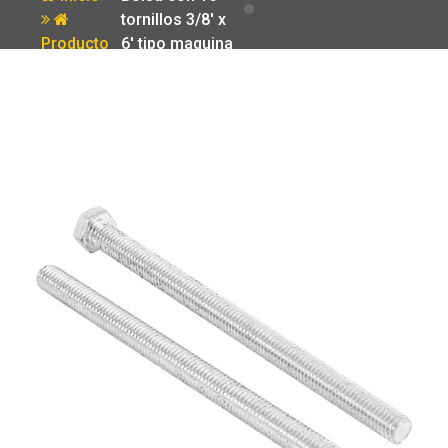
tornillos 3/8′ x
Producto
6′ tipo maquina
Fiero