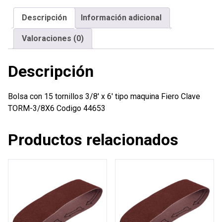
x
Descripción
Información adicional
6'
tipo
Valoraciones (0)
maquina
Fiero
Descripción
cantidad
Bolsa con 15 tornillos 3/8′ x 6′ tipo maquina Fiero Clave
TORM-3/8X6 Codigo 44653
Productos relacionados