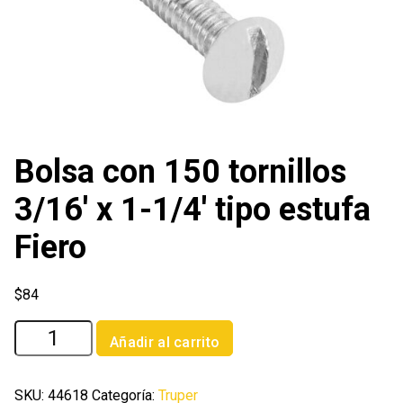
Bolsa con 150 tornillos
3/16′ x 1-1/4′ tipo estufa
Fiero
$
84
Bolsa
Añadir al carrito
con
150
tornillos
SKU:
44618
Categoría:
Truper