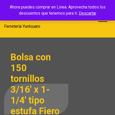
Saltar
Ferretería
Ahora puedes comprar en Linea. Aprovecha todos los
al
descuentos que tenemos para ti.
Descartar
Yurécuaro
contenido
Ferretería Yurécuaro
Bolsa con
150
tornillos
3/16′ x 1-
1/4′ tipo
estufa Fiero