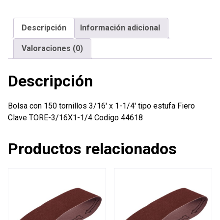
3/16'
x
Descripción
Información adicional
1-
1/4'
Valoraciones (0)
tipo
estufa
Descripción
Fiero
cantidad
Bolsa con 150 tornillos 3/16′ x 1-1/4′ tipo estufa Fiero
Clave TORE-3/16X1-1/4 Codigo 44618
Productos relacionados