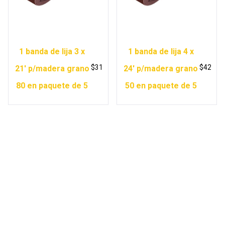
1 banda de lija 3 x
1 banda de lija 4 x
$
31
$
42
21′ p/madera grano
24′ p/madera grano
80 en paquete de 5
50 en paquete de 5
Copyright © 2026 Ferretería Yurécuaro |