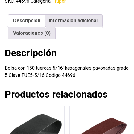
tuercas
SKU:
44696
Categoría:
Truper
5/16'
hexagonales
Descripción
Información adicional
pavonadas
grado
Valoraciones (0)
5
cantidad
Descripción
Bolsa con 150 tuercas 5/16′ hexagonales pavonadas grado
5 Clave TUE5-5/16 Codigo 44696
Productos relacionados