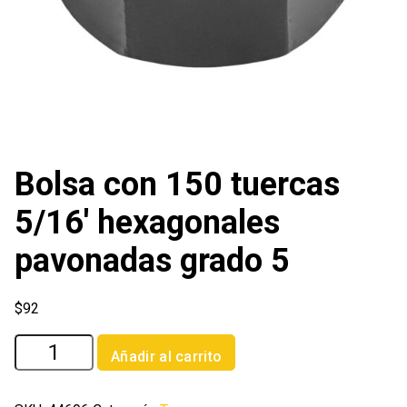
Bolsa con 150 tuercas
5/16′ hexagonales
pavonadas grado 5
$
92
Bolsa
Añadir al carrito
con
150