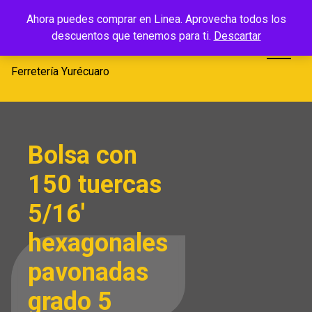
Saltar
Ferretería
Ahora puedes comprar en Linea. Aprovecha todos los
al
descuentos que tenemos para ti.
Descartar
Yurécuaro
contenido
Ferretería Yurécuaro
Bolsa con
150 tuercas
5/16′
hexagonales
pavonadas
grado 5