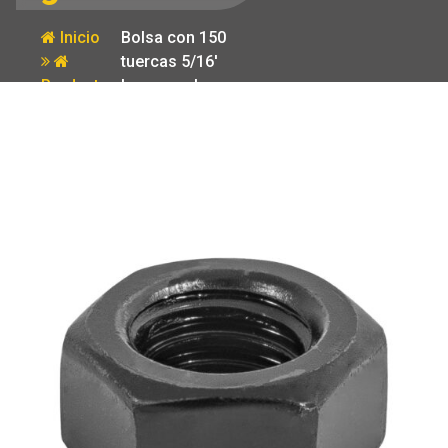
Inicio
Bolsa con 150
tuercas 5/16′
Producto
hexagonales
pavonadas
grado 5