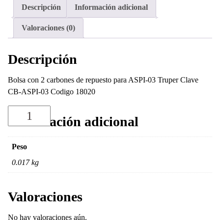
repuesto
Descripción
Información adicional
para
ASPI-
Valoraciones (0)
03
Truper
Descripción
cantidad
Bolsa con 2 carbones de repuesto para ASPI-03 Truper Clave
CB-ASPI-03 Codigo 18020
Información adicional
Peso
0.017 kg
Valoraciones
No hay valoraciones aún.