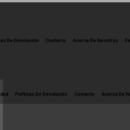
cas De Devolución
Contacto
Acerca De Nosotros
Fi
idad
Políticas De Devolución
Contacto
Acerca De N