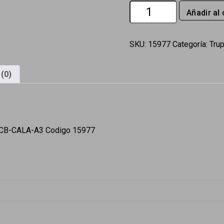
Bolsa
Añadir al 
con
2
carbones
de
SKU:
15977
Categoría:
Tru
repuesto
para
CALA-
(0)
A3
Truper
cantidad
e CB-CALA-A3 Codigo 15977