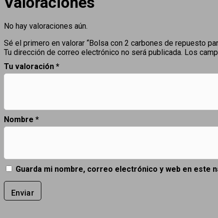
Valoraciones
No hay valoraciones aún.
Sé el primero en valorar “Bolsa con 2 carbones de repuesto p
Tu dirección de correo electrónico no será publicada.
Los camp
Tu valoración
*
Nombre
*
Guarda mi nombre, correo electrónico y web en este 