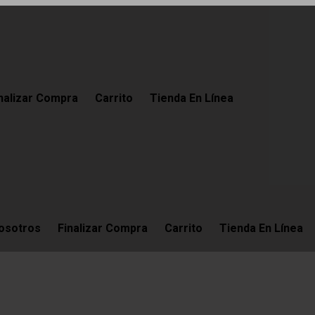
nalizar Compra
Carrito
Tienda En Línea
osotros
Finalizar Compra
Carrito
Tienda En Línea