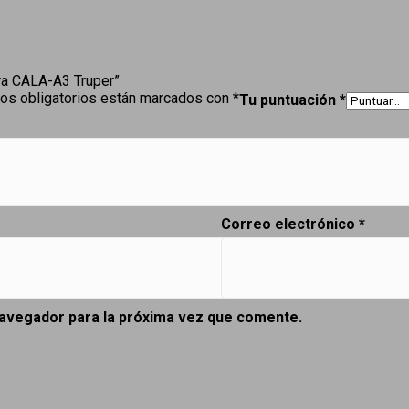
ara CALA-A3 Truper”
os obligatorios están marcados con
*
Tu puntuación
*
Correo electrónico
*
navegador para la próxima vez que comente.