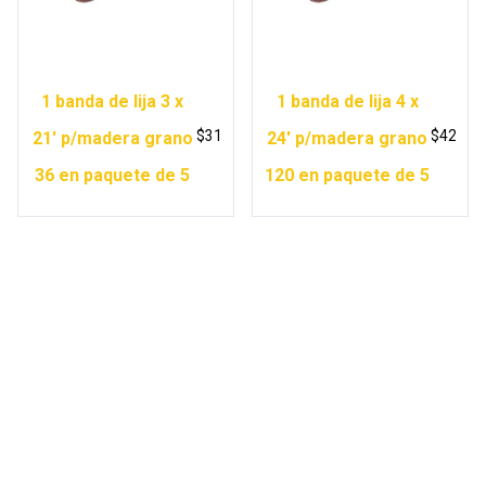
1 banda de lija 3 x
1 banda de lija 4 x
$
31
$
42
21′ p/madera grano
24′ p/madera grano
36 en paquete de 5
120 en paquete de 5
Copyright © 2026 Ferretería Yurécuaro |