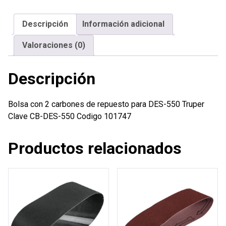
de
repuesto
Descripción
Información adicional
para
DES-
Valoraciones (0)
550
Truper
Descripción
cantidad
Bolsa con 2 carbones de repuesto para DES-550 Truper
Clave CB-DES-550 Codigo 101747
Productos relacionados