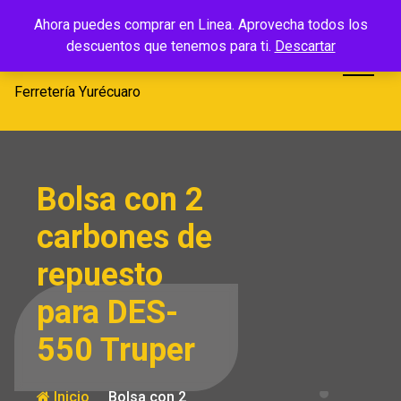
Saltar
Ferretería
Ahora puedes comprar en Linea. Aprovecha todos los
al
descuentos que tenemos para ti.
Descartar
Yurécuaro
contenido
Ferretería Yurécuaro
Bolsa con 2
carbones de
repuesto
para DES-
550 Truper
Inicio
Bolsa con 2