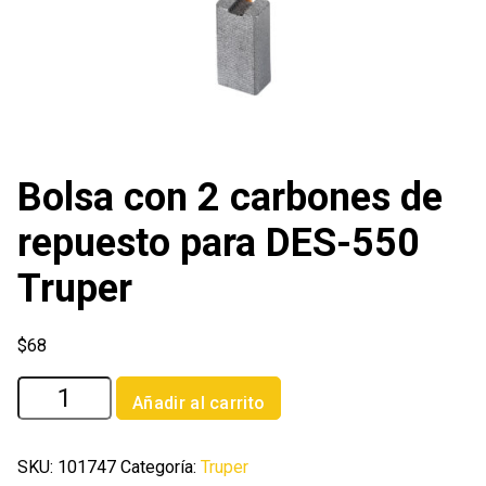
Bolsa con 2 carbones de
repuesto para DES-550
Truper
$
68
Bolsa
Añadir al carrito
con
2
carbones
SKU:
101747
Categoría:
Truper