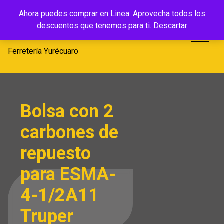
Saltar
Ferretería
Ahora puedes comprar en Linea. Aprovecha todos los
al
descuentos que tenemos para ti.
Descartar
Yurécuaro
contenido
Ferretería Yurécuaro
Bolsa con 2
carbones de
repuesto
para ESMA-
4-1/2A11
Truper