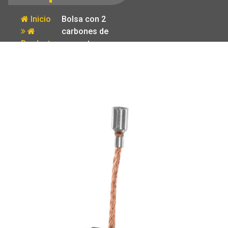
Inicio
Bolsa con 2
carbones de
Producto
repuesto para
ESMA-4-
1/2A11 Truper