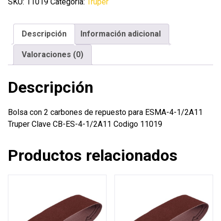
carbones
SKU:
11019
Categoría:
Truper
de
repuesto
Descripción
Información adicional
para
ESMA-
Valoraciones (0)
4-
1/2A11
Descripción
Truper
cantidad
Bolsa con 2 carbones de repuesto para ESMA-4-1/2A11
Truper Clave CB-ES-4-1/2A11 Codigo 11019
Productos relacionados