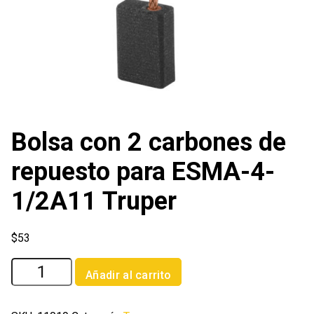
Bolsa con 2 carbones de
repuesto para ESMA-4-
1/2A11 Truper
$
53
Bolsa
Añadir al carrito
con
2