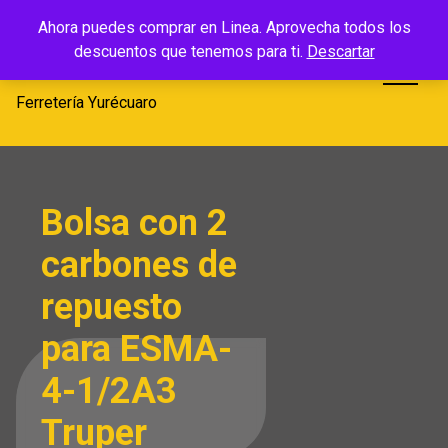
Saltar
Ferretería
Ahora puedes comprar en Linea. Aprovecha todos los
al
descuentos que tenemos para ti.
Descartar
Yurécuaro
contenido
Ferretería Yurécuaro
Bolsa con 2
carbones de
repuesto
para ESMA-
4-1/2A3
Truper