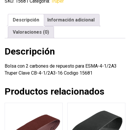
carbones
SKU:
15681
Categoría:
Truper
de
repuesto
Descripción
Información adicional
para
ESMA-
Valoraciones (0)
4-
1/2A3
Descripción
Truper
cantidad
Bolsa con 2 carbones de repuesto para ESMA-4-1/2A3
Truper Clave CB-4-1/2A3-16 Codigo 15681
Productos relacionados