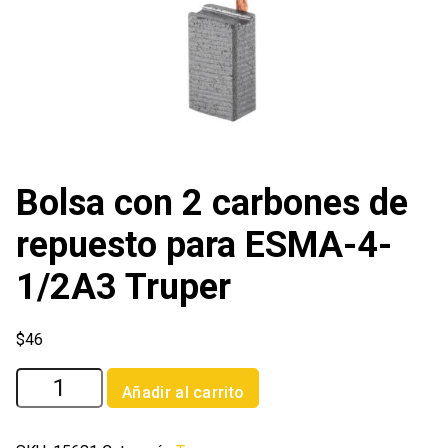
Bolsa con 2 carbones de
repuesto para ESMA-4-
1/2A3 Truper
$
46
Bolsa
Añadir al carrito
con
2