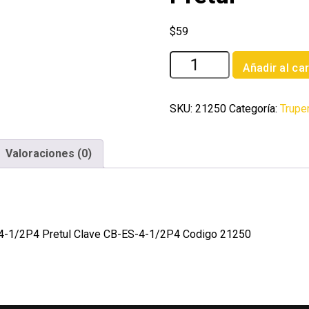
$
59
Bolsa
Añadir al car
con
2
carbones
SKU:
21250
Categoría:
Trupe
de
repuesto
Valoraciones (0)
para
ESMA-
4-
1/2P4
Pretul
-4-1/2P4 Pretul Clave CB-ES-4-1/2P4 Codigo 21250
cantidad