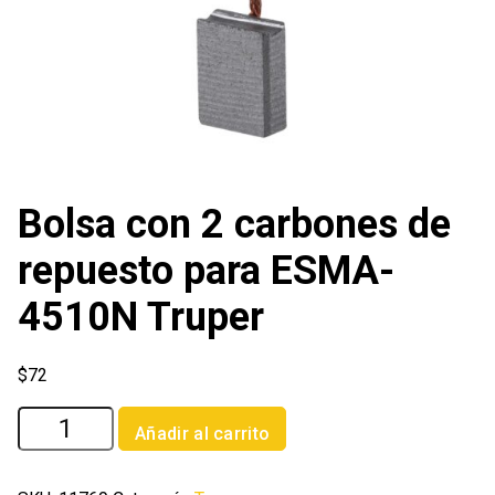
Bolsa con 2 carbones de
repuesto para ESMA-
4510N Truper
$
72
Bolsa
Añadir al carrito
con
2