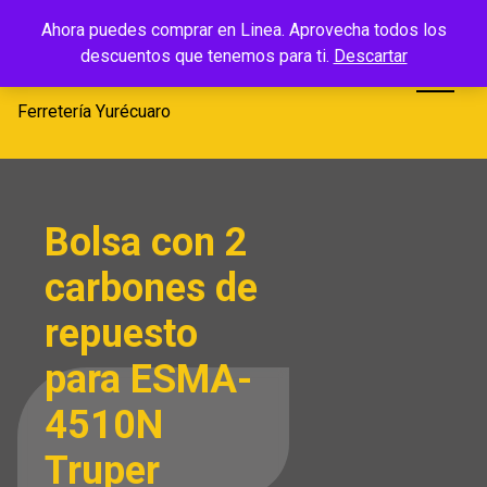
Saltar
Ferretería
Ahora puedes comprar en Linea. Aprovecha todos los
al
descuentos que tenemos para ti.
Descartar
Yurécuaro
contenido
Ferretería Yurécuaro
Bolsa con 2
carbones de
repuesto
para ESMA-
4510N
Truper