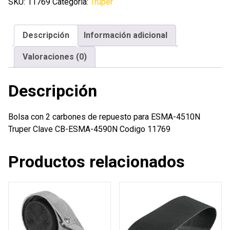
carbones
SKU:
11769
Categoría:
Truper
de
repuesto
Descripción
Información adicional
para
ESMA-
Valoraciones (0)
4510N
Truper
Descripción
cantidad
Bolsa con 2 carbones de repuesto para ESMA-4510N
Truper Clave CB-ESMA-4590N Codigo 11769
Productos relacionados