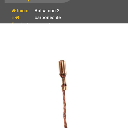
Inicio
Bolsa con 2
carbones de
Producto
repuesto para
ESMA-4510N
Truper