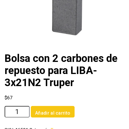
Bolsa con 2 carbones de
repuesto para LIBA-
3x21N2 Truper
$
67
Bolsa
Añadir al carrito
con
2