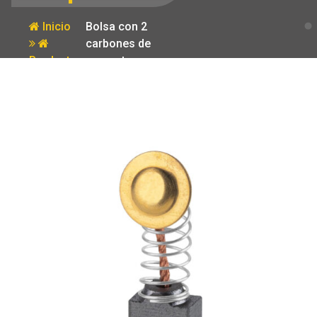
Inicio
Bolsa con 2
carbones de
Producto
repuesto para
LIBA-3x21N2
Truper