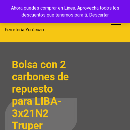
Saltar
Ferretería
Ahora puedes comprar en Linea. Aprovecha todos los
al
descuentos que tenemos para ti.
Descartar
Yurécuaro
contenido
Ferretería Yurécuaro
Bolsa con 2
carbones de
repuesto
para LIBA-
3x21N2
Truper