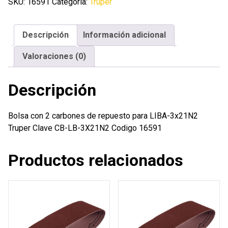
carbones
SKU:
16591
Categoría:
Truper
de
repuesto
Descripción
Información adicional
para
LIBA-
Valoraciones (0)
3x21N2
Truper
Descripción
cantidad
Bolsa con 2 carbones de repuesto para LIBA-3x21N2
Truper Clave CB-LB-3X21N2 Codigo 16591
Productos relacionados