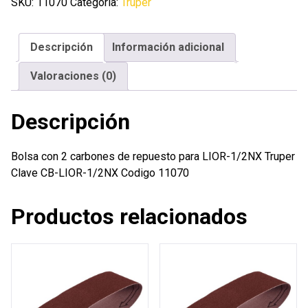
carbones
SKU:
11070
Categoría:
Truper
de
repuesto
Descripción
Información adicional
para
LIOR-
Valoraciones (0)
1/2NX
Truper
Descripción
cantidad
Bolsa con 2 carbones de repuesto para LIOR-1/2NX Truper
Clave CB-LIOR-1/2NX Codigo 11070
Productos relacionados