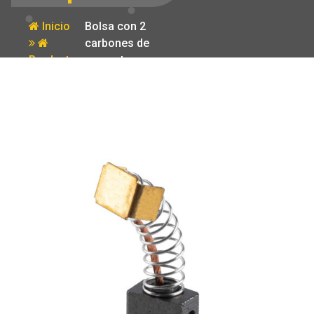
Inicio
Bolsa con 2
carbones de
Producto
repuesto para
LIOR-1/2NX
Truper