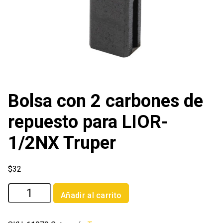
Bolsa con 2 carbones de
repuesto para LIOR-
1/2NX Truper
$
32
Bolsa
Añadir al carrito
con
2