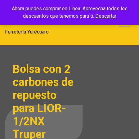
Saltar
Ferretería
Ahora puedes comprar en Linea. Aprovecha todos los
al
descuentos que tenemos para ti.
Descartar
Yurécuaro
contenido
Ferretería Yurécuaro
Bolsa con 2
carbones de
repuesto
para LIOR-
1/2NX
Truper