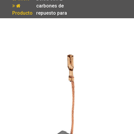
carbones de
Producto
repuesto para
ROEL-60N
Truper