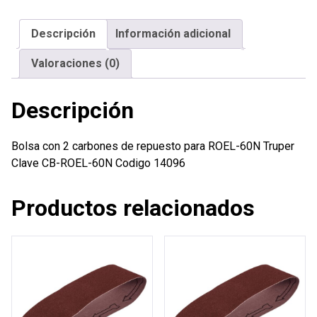
de
repuesto
Descripción
Información adicional
para
ROEL-
Valoraciones (0)
60N
Truper
Descripción
cantidad
Bolsa con 2 carbones de repuesto para ROEL-60N Truper
Clave CB-ROEL-60N Codigo 14096
Productos relacionados