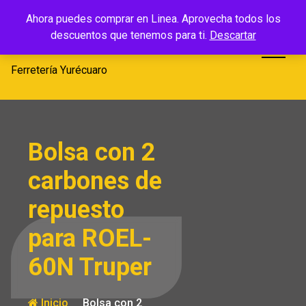
Saltar
Ferretería
Ahora puedes comprar en Linea. Aprovecha todos los
al
descuentos que tenemos para ti.
Descartar
Yurécuaro
contenido
Ferretería Yurécuaro
Bolsa con 2
carbones de
repuesto
para ROEL-
60N Truper
Inicio
Bolsa con 2