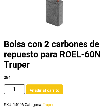
Bolsa con 2 carbones de
repuesto para ROEL-60N
Truper
$
84
Bolsa
Añadir al carrito
con
2
carbones
SKU:
14096
Categoría:
Truper