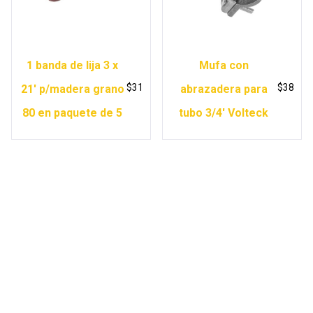
1 banda de lija 3 x
Mufa con
$
31
$
38
21′ p/madera grano
abrazadera para
80 en paquete de 5
tubo 3/4′ Volteck
Copyright © 2026 Ferretería Yurécuaro |