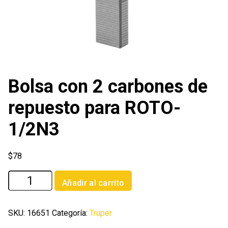
Bolsa con 2 carbones de
repuesto para ROTO-
1/2N3
$
78
Bolsa
Añadir al carrito
con
2
carbones
SKU:
16651
Categoría:
Truper
de