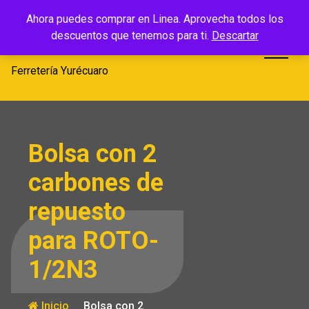
Saltar
Ferretería
Ahora puedes comprar en Linea. Aprovecha todos los
al
descuentos que tenemos para ti.
Descartar
Yurécuaro
contenido
Ferretería Yurécuaro
Bolsa con 2
carbones de
repuesto
para ROTO-
1/2N3
Inicio
Bolsa con 2