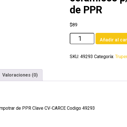
de PPR
$
89
Bolsa
Añadir al car
con
2
cartuchos
SKU:
49293
Categoría:
Trupe
ceramicos
p/llaves
Valoraciones (0)
de
empotrar
de
PPR
cantidad
 empotrar de PPR Clave CV-CARCE Codigo 49293