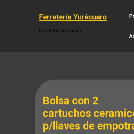
Saltar
al
Ferretería Yurécuaro
Po
contenido
Ferretería Yurécuaro
A
Bolsa con 2
cartuchos ceramic
p/llaves de empotr