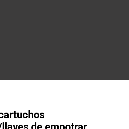
 cartuchos
llaves de empotrar