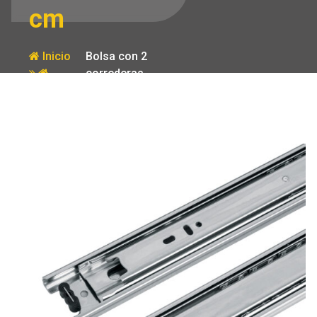
cm
Inicio
Bolsa con 2
correderas
Producto
extension 50
cm p/cajon
ancho 4.5 cm