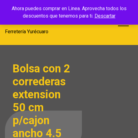
Saltar
Ferretería
Ahora puedes comprar en Linea. Aprovecha todos los
al
descuentos que tenemos para ti.
Descartar
Yurécuaro
contenido
Ferretería Yurécuaro
Bolsa con 2
correderas
extension
50 cm
p/cajon
ancho 4.5