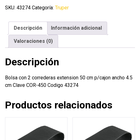
correderas
SKU:
43274
Categoría:
Truper
extension
50
Descripción
Información adicional
cm
p/cajon
Valoraciones (0)
ancho
4.5
Descripción
cm
cantidad
Bolsa con 2 correderas extension 50 cm p/cajon ancho 4.5
cm Clave COR-450 Codigo 43274
Productos relacionados