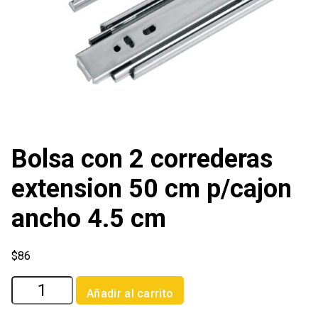
Bolsa con 2 correderas
extension 50 cm p/cajon
ancho 4.5 cm
$
86
Bolsa
Añadir al carrito
con
2