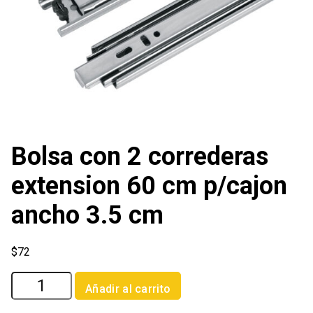
Bolsa con 2 correderas
extension 60 cm p/cajon
ancho 3.5 cm
$
72
Bolsa
Añadir al carrito
con
2