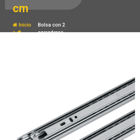
cm
Inicio
Bolsa con 2
correderas
Producto
extension 60
cm p/cajon
ancho 3.5 cm