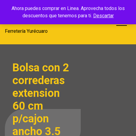
Saltar
Ferretería
Ahora puedes comprar en Linea. Aprovecha todos los
al
descuentos que tenemos para ti.
Descartar
Yurécuaro
contenido
Ferretería Yurécuaro
Bolsa con 2
correderas
extension
60 cm
p/cajon
ancho 3.5