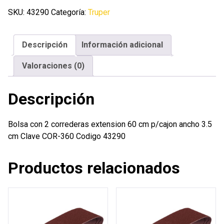
correderas
SKU:
43290
Categoría:
Truper
extension
60
Descripción
Información adicional
cm
p/cajon
Valoraciones (0)
ancho
3.5
Descripción
cm
cantidad
Bolsa con 2 correderas extension 60 cm p/cajon ancho 3.5
cm Clave COR-360 Codigo 43290
Productos relacionados