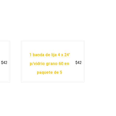
1 banda de lija 4 x 24′
$
42
$
42
p/vidrio grano 60 en
paquete de 5