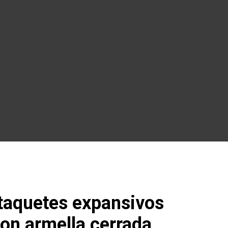
 taquetes expansivos
n armella cerrada