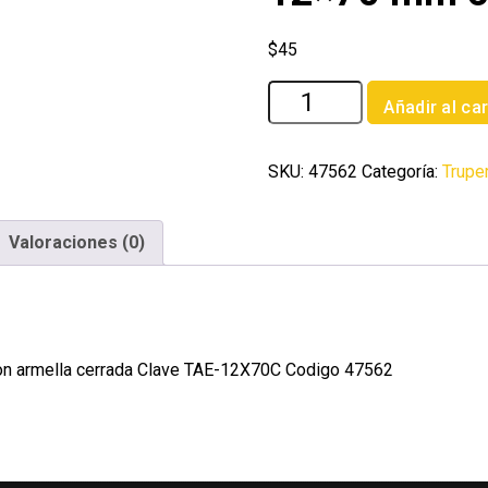
$
45
Bolsa
Añadir al car
con
2
taquetes
SKU:
47562
Categoría:
Trupe
expansivos
12x70
Valoraciones (0)
mm
con
armella
cerrada
cantidad
on armella cerrada Clave TAE-12X70C Codigo 47562