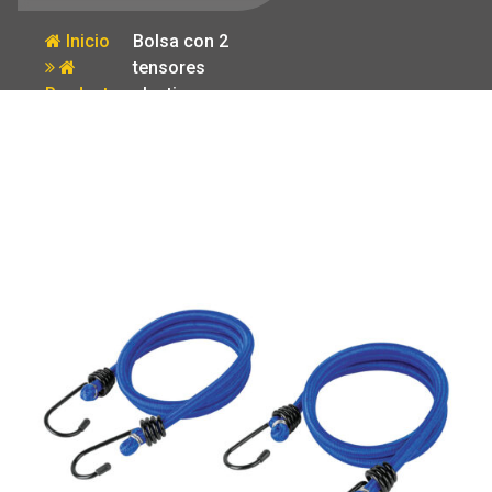
Inicio
Bolsa con 2
tensores
Producto
elasticos
azules de 90
cm Pretul