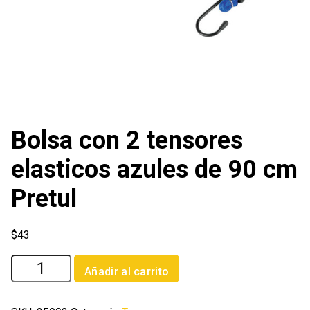
Bolsa con 2 tensores
elasticos azules de 90 cm
Pretul
$
43
Bolsa
Añadir al carrito
con
2