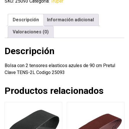
tensores
SKU:
25093
Categoría:
Truper
elasticos
azules
Descripción
Información adicional
de
90
Valoraciones (0)
cm
Pretul
Descripción
cantidad
Bolsa con 2 tensores elasticos azules de 90 cm Pretul
Clave TENS-2L Codigo 25093
Productos relacionados