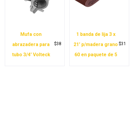
Mufa con
1 banda de lija 3 x
$
38
$
31
abrazadera para
21′ p/madera grano
tubo 3/4′ Volteck
60 en paquete de 5
Copyright © 2026 Ferretería Yurécuaro |