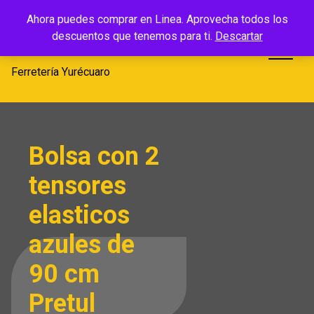
Saltar
Ferretería
Ahora puedes comprar en Linea. Aprovecha todos los
al
descuentos que tenemos para ti.
Descartar
Yurécuaro
contenido
Ferretería Yurécuaro
Bolsa con 2
tensores
elasticos
azules de
90 cm
Pretul