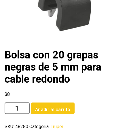
Bolsa con 20 grapas
negras de 5 mm para
cable redondo
$
8
Bolsa
Añadir al carrito
con
20
grapas
SKU:
48280
Categoría:
Truper