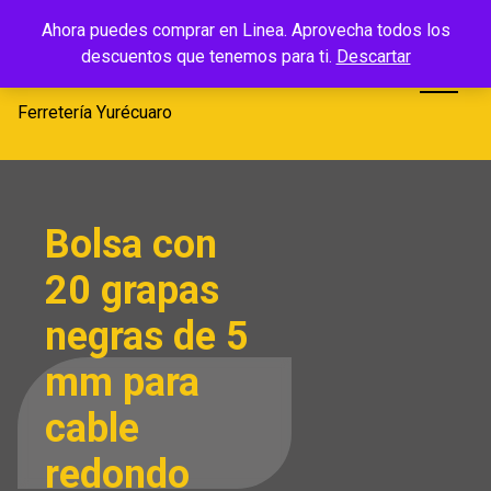
Saltar
Ferretería
Ahora puedes comprar en Linea. Aprovecha todos los
al
descuentos que tenemos para ti.
Descartar
Yurécuaro
contenido
Ferretería Yurécuaro
Bolsa con
20 grapas
negras de 5
mm para
cable
redondo