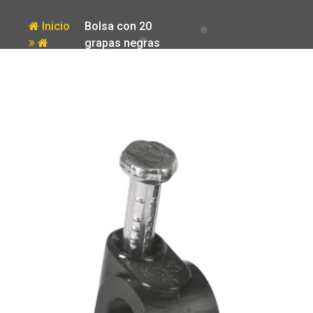
Inicio
Bolsa con 20
grapas negras
Producto
de 5 mm para
cable redondo