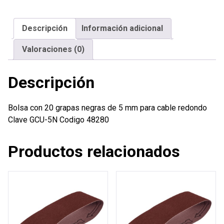
negras
de
Descripción
Información adicional
5
mm
Valoraciones (0)
para
cable
Descripción
redondo
cantidad
Bolsa con 20 grapas negras de 5 mm para cable redondo
Clave GCU-5N Codigo 48280
Productos relacionados