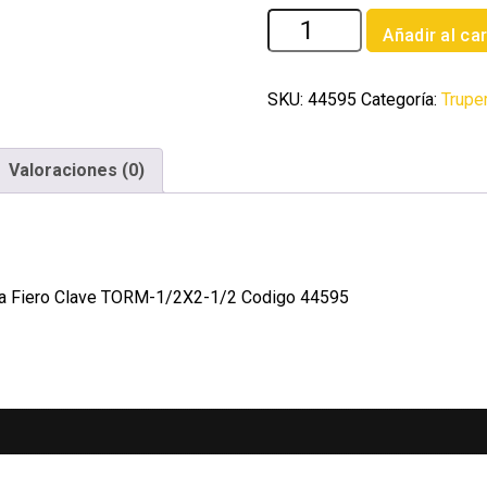
Bolsa
Añadir al car
con
20
tornillos
SKU:
44595
Categoría:
Trupe
1/2'
x
Valoraciones (0)
2-
1/2'
tipo
maquina
Fiero
uina Fiero Clave TORM-1/2X2-1/2 Codigo 44595
cantidad