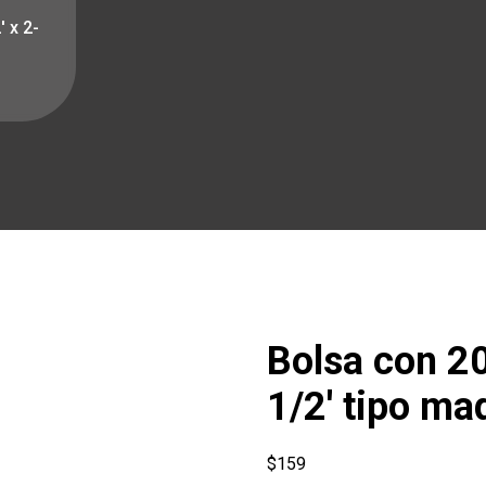
′ x 2-
Bolsa con 20 
1/2′ tipo ma
$
159