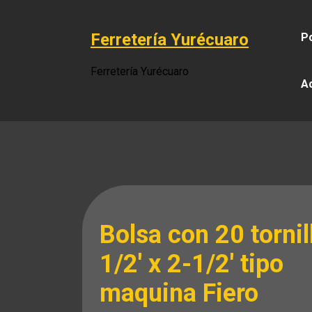
Saltar
al
Ferretería Yurécuaro
Po
contenido
Ferretería Yurécuaro
A
Bolsa con 20 tornil
1/2′ x 2-1/2′ tipo
maquina Fiero