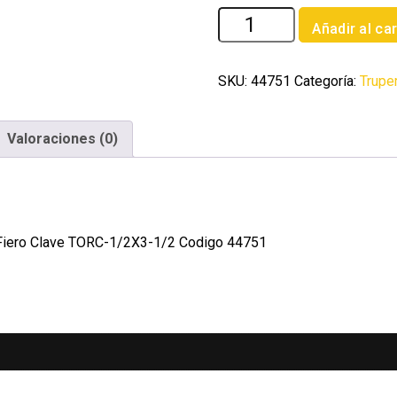
Bolsa
Añadir al car
con
20
tornillos
SKU:
44751
Categoría:
Trupe
1/2'
x
Valoraciones (0)
3-
1/2'
tipo
coche
Fiero
he Fiero Clave TORC-1/2X3-1/2 Codigo 44751
cantidad