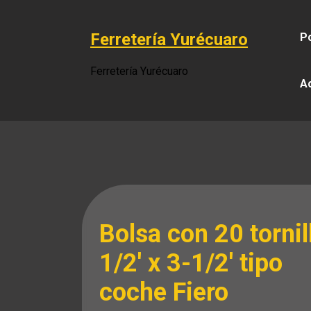
Saltar
al
Ferretería Yurécuaro
Po
contenido
Ferretería Yurécuaro
A
Bolsa con 20 tornil
1/2′ x 3-1/2′ tipo
coche Fiero