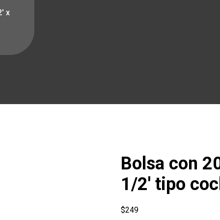
′ x
Bolsa con 20 
1/2′ tipo co
$
249