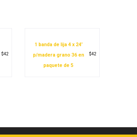
1 banda de lija 4 x 24′
$
42
$
42
p/madera grano 36 en
paquete de 5