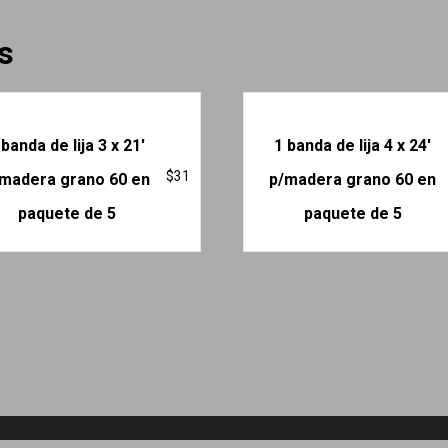
s
 banda de lija 3 x 21′
1 banda de lija 4 x 24′
$
31
madera grano 60 en
p/madera grano 60 en
paquete de 5
paquete de 5