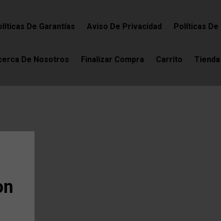
líticas De Garantías
Aviso De Privacidad
Políticas De
cerca De Nosotros
Finalizar Compra
Carrito
Tienda
on