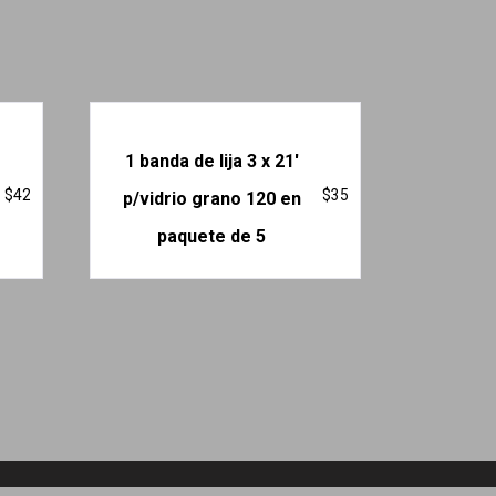
1 banda de lija 3 x 21′
$
42
$
35
p/vidrio grano 120 en
paquete de 5