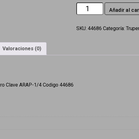
Bolsa
Añadir al car
con
200
arandelas
SKU:
44686
Categoría:
Trupe
de
presion
Valoraciones (0)
de
1/4'
Fiero
cantidad
iero Clave ARAP-1/4 Codigo 44686