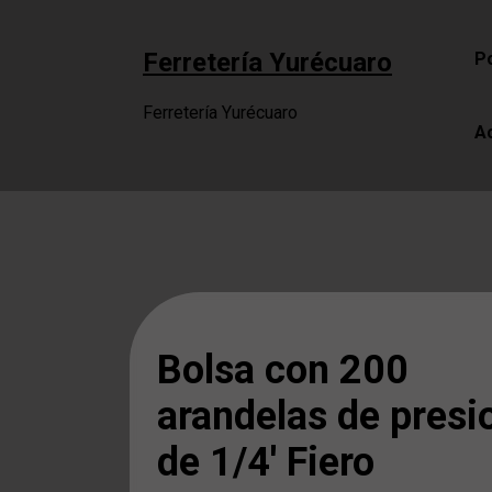
Saltar
al
Ferretería Yurécuaro
Po
contenido
Ferretería Yurécuaro
A
Bolsa con 200
arandelas de presi
de 1/4′ Fiero