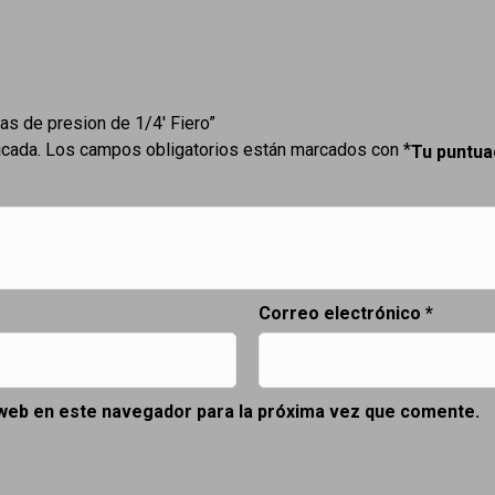
as de presion de 1/4′ Fiero”
icada.
Los campos obligatorios están marcados con
*
Tu puntu
Correo electrónico
*
 web en este navegador para la próxima vez que comente.