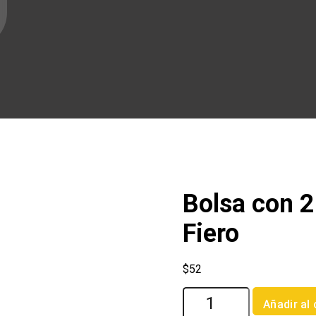
Bolsa con 2
Fiero
$
52
Bolsa
Añadir al 
con