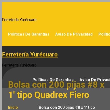
Saltar
Ferretería Yurécuaro
al
contenido
Ferretería Yurécuaro
Políticas De Garantías
Aviso De Privacidad
Políti
Ferretería Yurécuaro
Ferretería Yurécuaro
Políticas De Garantías
Aviso De Privac
Bolsa con 200 pijas #8 x
1′ tipo Quadrex Fiero
Inicio
Bolsa con 200 pijas #8 x 1′ tipo