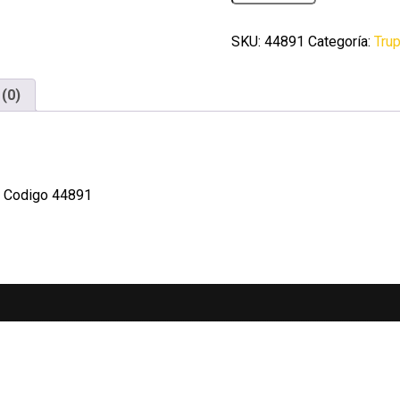
200
pijas
#8
SKU:
44891
Categoría:
Tru
x
1'
tipo
(0)
Quadrex
Fiero
cantidad
X1 Codigo 44891