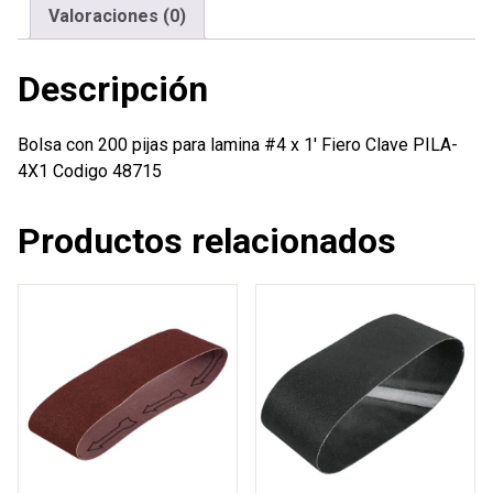
x
Valoraciones (0)
1'
Fiero
Descripción
cantidad
Bolsa con 200 pijas para lamina #4 x 1′ Fiero Clave PILA-
4X1 Codigo 48715
Productos relacionados