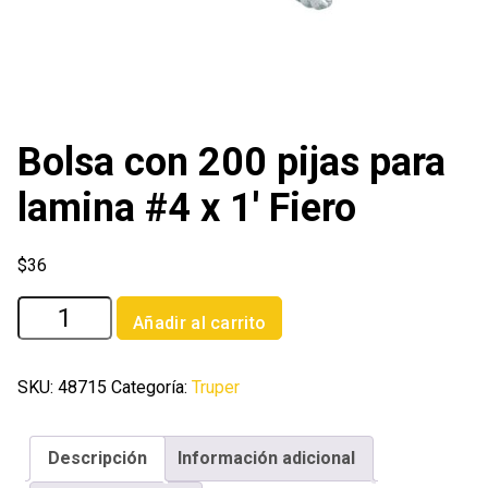
Bolsa con 200 pijas para
lamina #4 x 1′ Fiero
$
36
Bolsa
Añadir al carrito
con
200
pijas
SKU:
48715
Categoría:
Truper
para
lamina
Descripción
Información adicional
#4