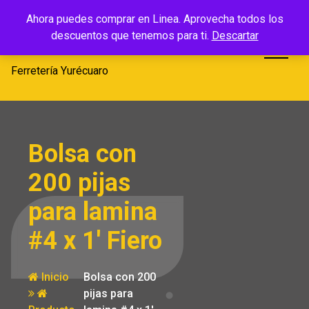
Saltar
Ferretería
Ahora puedes comprar en Linea. Aprovecha todos los
al
descuentos que tenemos para ti.
Descartar
Yurécuaro
contenido
Ferretería Yurécuaro
Bolsa con
200 pijas
para lamina
#4 x 1′ Fiero
Inicio
Bolsa con 200
pijas para