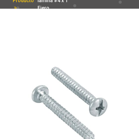
Producto
lamina #4 x 1′
Fiero