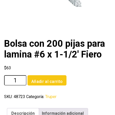
Bolsa con 200 pijas para
lamina #6 x 1-1/2′ Fiero
$
63
Bolsa
Añadir al carrito
con
200
pijas
SKU:
48723
Categoría:
Truper
para
lamina
Descripción
Información adicional
#6