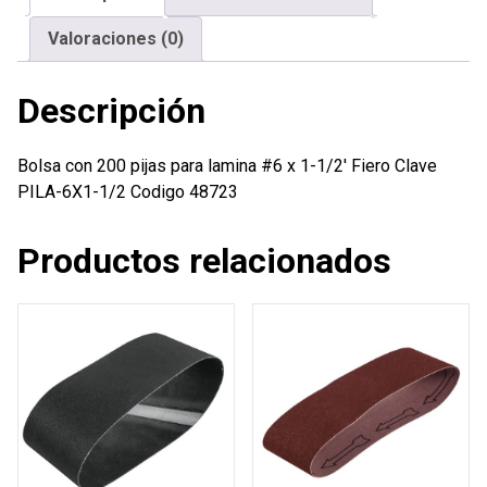
x
Valoraciones (0)
1-
1/2'
Descripción
Fiero
cantidad
Bolsa con 200 pijas para lamina #6 x 1-1/2′ Fiero Clave
PILA-6X1-1/2 Codigo 48723
Productos relacionados