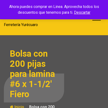
Saltar
Ferretería
Ahora puedes comprar en Linea. Aprovecha todos los
al
descuentos que tenemos para ti.
Descartar
Yurécuaro
contenido
Ferretería Yurécuaro
Bolsa con
200 pijas
para lamina
#6 x 1-1/2′
Fiero
Inicio
Bolsa con 200