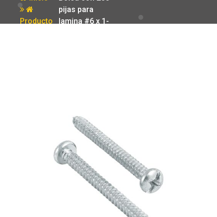
pijas para
Producto
lamina #6 x 1-
1/2′ Fiero