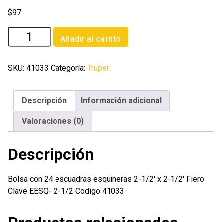
$
97
Bolsa
Añadir al carrito
con
24
escuadras
SKU:
41033
Categoría:
Truper
esquineras
2-
Descripción
Información adicional
1/2'
x
Valoraciones (0)
2-
1/2'
Descripción
Fiero
cantidad
Bolsa con 24 escuadras esquineras 2-1/2′ x 2-1/2′ Fiero
Clave EESQ- 2-1/2 Codigo 41033