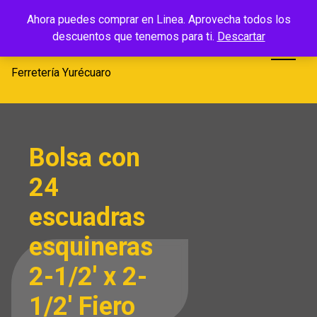
Saltar
Ferretería
Ahora puedes comprar en Linea. Aprovecha todos los
al
descuentos que tenemos para ti.
Descartar
Yurécuaro
contenido
Ferretería Yurécuaro
Bolsa con
24
escuadras
esquineras
2-1/2′ x 2-
1/2′ Fiero