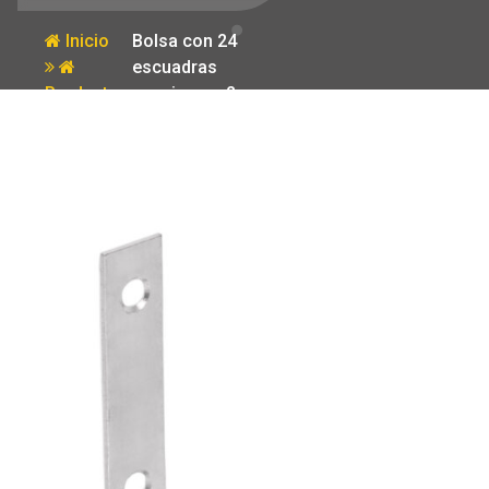
Inicio
Bolsa con 24
escuadras
Producto
esquineras 2-
1/2′ x 2-1/2′
Fiero