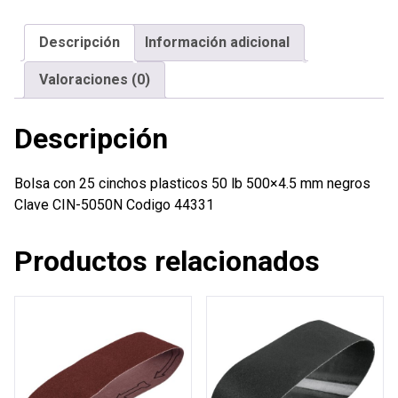
plasticos
50
Descripción
Información adicional
lb
500x4.5
Valoraciones (0)
mm
negros
Descripción
cantidad
Bolsa con 25 cinchos plasticos 50 lb 500×4.5 mm negros
Clave CIN-5050N Codigo 44331
Productos relacionados