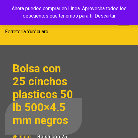
Saltar
Ferretería
Ahora puedes comprar en Linea. Aprovecha todos los
al
descuentos que tenemos para ti.
Descartar
Yurécuaro
contenido
Ferretería Yurécuaro
Bolsa con
25 cinchos
plasticos 50
lb 500×4.5
mm negros
Inicio
Bolsa con 25