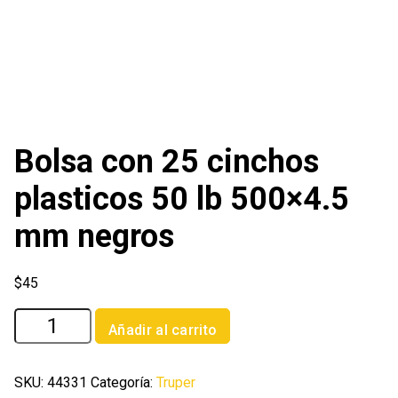
Bolsa con 25 cinchos
plasticos 50 lb 500×4.5
mm negros
$
45
Bolsa
Añadir al carrito
con
25
cinchos
SKU:
44331
Categoría:
Truper