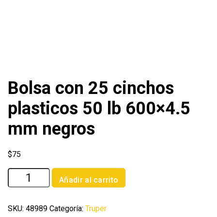
Bolsa con 25 cinchos
plasticos 50 lb 600×4.5
mm negros
$
75
Bolsa
Añadir al carrito
con
25
cinchos
SKU:
48989
Categoría:
Truper