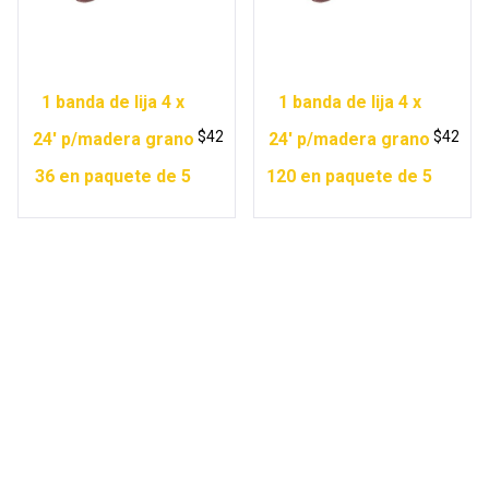
1 banda de lija 4 x
1 banda de lija 4 x
$
42
$
42
24′ p/madera grano
24′ p/madera grano
36 en paquete de 5
120 en paquete de 5
Copyright © 2026 Ferretería Yurécuaro |