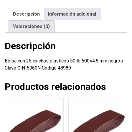
plasticos
50
Descripción
Información adicional
lb
600x4.5
Valoraciones (0)
mm
negros
Descripción
cantidad
Bolsa con 25 cinchos plasticos 50 lb 600×4.5 mm negros
Clave CIN-5060N Codigo 48989
Productos relacionados