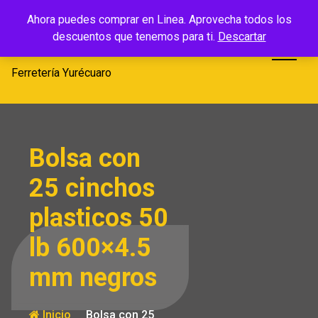
Saltar
Ferretería
Ahora puedes comprar en Linea. Aprovecha todos los
al
descuentos que tenemos para ti.
Descartar
Yurécuaro
contenido
Ferretería Yurécuaro
Bolsa con
25 cinchos
plasticos 50
lb 600×4.5
mm negros
Inicio
Bolsa con 25