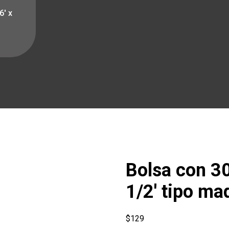
6′ x
Bolsa con 30 
1/2′ tipo ma
$
129