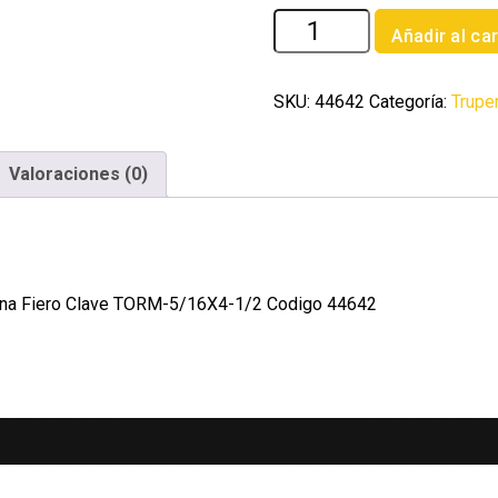
Bolsa
Añadir al car
con
30
tornillos
SKU:
44642
Categoría:
Trupe
5/16'
x
Valoraciones (0)
4-
1/2'
tipo
maquina
Fiero
aquina Fiero Clave TORM-5/16X4-1/2 Codigo 44642
cantidad