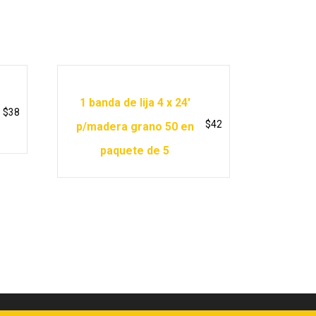
1 banda de lija 4 x 24′
$
38
$
42
p/madera grano 50 en
paquete de 5