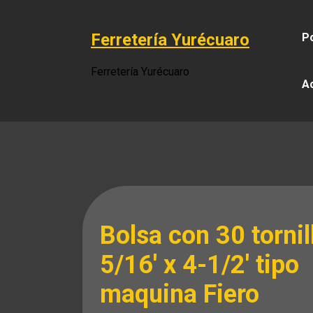
Saltar
al
Ferretería Yurécuaro
Po
contenido
Ferretería Yurécuaro
A
Bolsa con 30 tornil
5/16′ x 4-1/2′ tipo
maquina Fiero