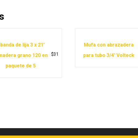
s
 banda de lija 3 x 21′
Mufa con abrazadera
$
31
madera grano 120 en
para tubo 3/4′ Volteck
paquete de 5