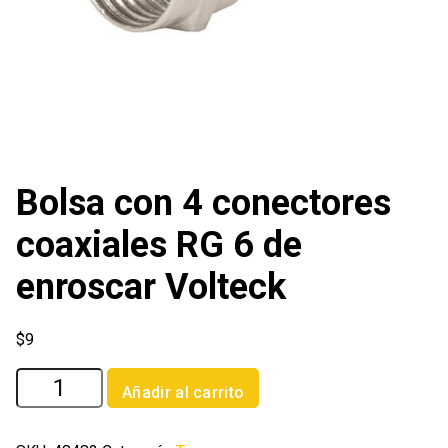
Bolsa con 4 conectores
coaxiales RG 6 de
enroscar Volteck
$
9
Bolsa
Añadir al carrito
con
4