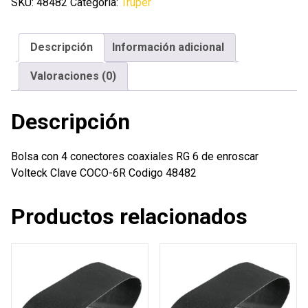
conectores
SKU:
48482
Categoría:
Truper
coaxiales
RG
Descripción
Información adicional
6
de
Valoraciones (0)
enroscar
Volteck
Descripción
cantidad
Bolsa con 4 conectores coaxiales RG 6 de enroscar
Volteck Clave COCO-6R Codigo 48482
Productos relacionados