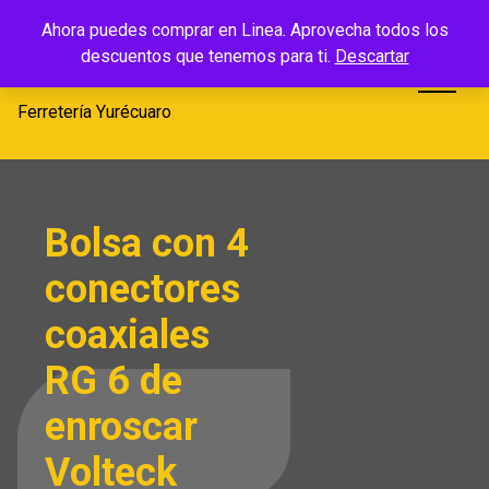
Saltar
Ferretería
Ahora puedes comprar en Linea. Aprovecha todos los
al
descuentos que tenemos para ti.
Descartar
Yurécuaro
contenido
Ferretería Yurécuaro
Bolsa con 4
conectores
coaxiales
RG 6 de
enroscar
Volteck