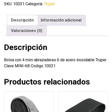
mini-
SKU:
10031
Categoría:
Truper
abrazaderas
6
Descripción
Información adicional
de
acero
Valoraciones (0)
inoxidable
Truper
Descripción
cantidad
Bolsa con 4 mini-abrazaderas 6 de acero inoxidable Truper
Clave MINI-6B Codigo 10031
Productos relacionados