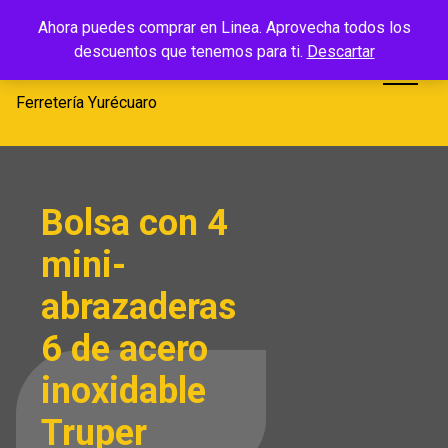
Saltar
Ferretería
Ahora puedes comprar en Linea. Aprovecha todos los
al
descuentos que tenemos para ti.
Descartar
Yurécuaro
contenido
Ferretería Yurécuaro
Bolsa con 4
mini-
abrazaderas
6 de acero
inoxidable
Truper