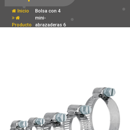
Inicio
Bolsa con 4
mini-
Producto
abrazaderas 6
de acero
inoxidable
Truper