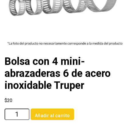
Bolsa con 4 mini-
abrazaderas 6 de acero
inoxidable Truper
$
20
Bolsa
Añadir al carrito
con
4