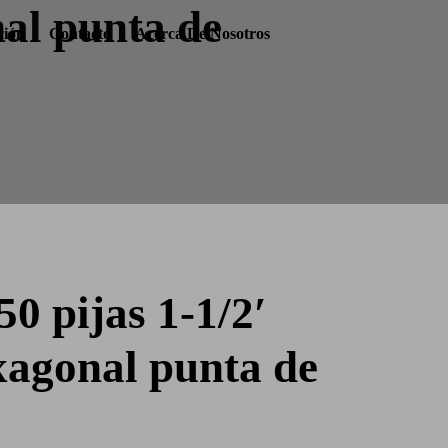
nal punta de
ción
Contacto
Acerca De Nosotros
50 pijas 1-1/2′
xagonal punta de