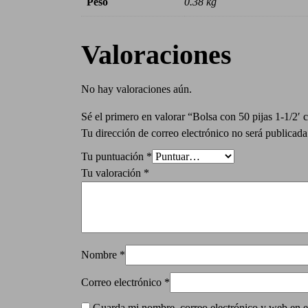
Peso
0.38 kg
Valoraciones
No hay valoraciones aún.
Sé el primero en valorar “Bolsa con 50 pijas 1-1/2′
Tu dirección de correo electrónico no será publicada
Tu puntuación
*
Tu valoración
*
Nombre
*
Correo electrónico
*
Guarda mi nombre, correo electrónico y web en e