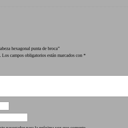
 cabeza hexagonal punta de broca”
.
Los campos obligatorios están marcados con
*
ste navegador para la próxima vez que comente.