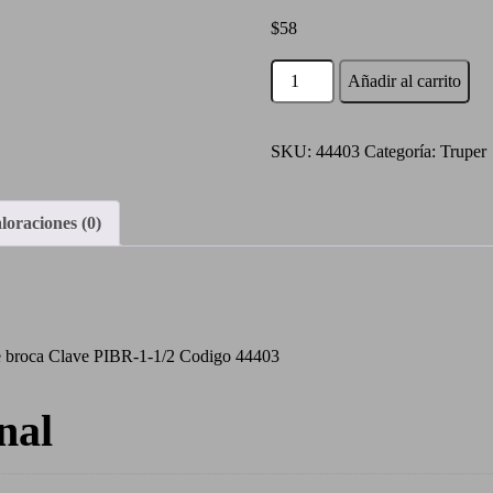
$
58
Bolsa
Añadir al carrito
con
50
pijas
SKU:
44403
Categoría:
Truper
1-
1/2'
loraciones (0)
cabeza
hexagonal
punta
de
broca
de broca Clave PIBR-1-1/2 Codigo 44403
cantidad
nal