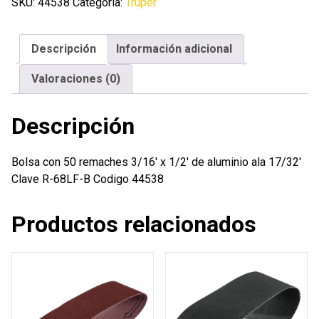
remaches
SKU:
44538
Categoría:
Truper
3/16'
x
Descripción
Información adicional
1/2'
de
Valoraciones (0)
aluminio
ala
Descripción
17/32'
cantidad
Bolsa con 50 remaches 3/16′ x 1/2′ de aluminio ala 17/32′
Clave R-68LF-B Codigo 44538
Productos relacionados