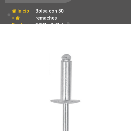
Inicio
Bolsa con 50
remaches
Producto
3/16′ x 1/2′ de
aluminio ala
17/32′