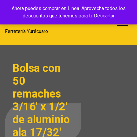
Saltar
Ferretería
Ahora puedes comprar en Linea. Aprovecha todos los
al
descuentos que tenemos para ti.
Descartar
Yurécuaro
contenido
Ferretería Yurécuaro
Bolsa con
50
remaches
3/16′ x 1/2′
de aluminio
ala 17/32′