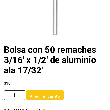
Bolsa con 50 remaches
3/16′ x 1/2′ de aluminio
ala 17/32′
$
38
Bolsa
Añadir al carrito
con
50