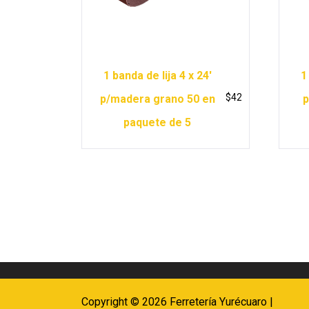
1 banda de lija 4 x 24′
1
$
42
p/madera grano 50 en
p
paquete de 5
Copyright © 2026 Ferretería Yurécuaro |