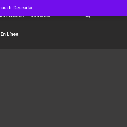
ara ti.
Descartar
 Devolución
Contacto
 En Línea