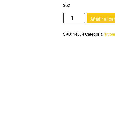
$
62
Bolsa
Añadir al car
con
50
remaches
SKU:
44534
Categoría:
Trupe
de
1/4'
x
1/2'
de
aluminio
ala
1/2'
cantidad