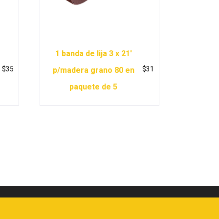
1 banda de lija 3 x 21′
$
35
$
31
p/madera grano 80 en
paquete de 5