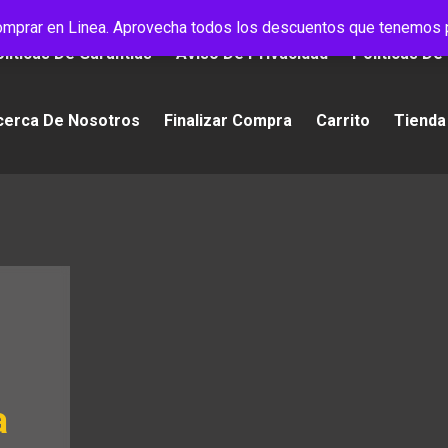
mprar en Linea. Aprovecha todos los descuentos que tenemos p
líticas De Garantías
Aviso De Privacidad
Políticas De
cerca De Nosotros
Finalizar Compra
Carrito
Tienda
a