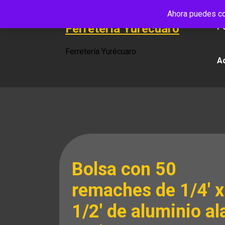
Saltar
Ahora puedes co
al
Ferretería Yurécuaro
Po
contenido
Ferretería Yurécuaro
A
Bolsa con 50
remaches de 1/4′ x
1/2′ de aluminio al