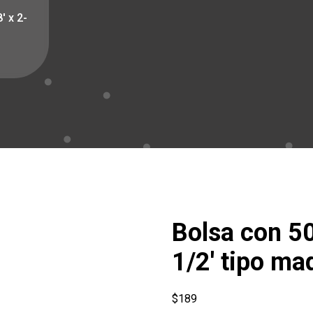
′ x 2-
Bolsa con 50 
1/2′ tipo ma
$
189