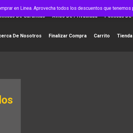
mprar en Linea. Aprovecha todos los descuentos que tenemos p
líticas De Garantías
Aviso De Privacidad
Políticas De
cerca De Nosotros
Finalizar Compra
Carrito
Tienda
los