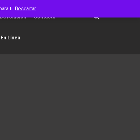
ara ti.
Descartar
 Devolución
Contacto
 En Línea