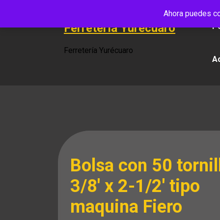
Saltar
Ahora puedes co
al
Ferretería Yurécuaro
Po
contenido
Ferretería Yurécuaro
A
Bolsa con 50 tornil
3/8′ x 2-1/2′ tipo
maquina Fiero