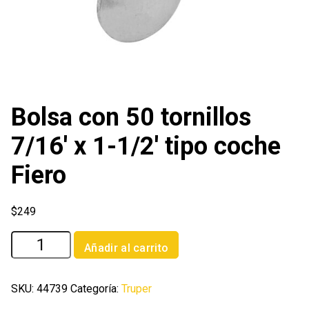
Bolsa con 50 tornillos
7/16′ x 1-1/2′ tipo coche
Fiero
$
249
Bolsa
Añadir al carrito
con
50
tornillos
SKU:
44739
Categoría:
Truper
7/16'