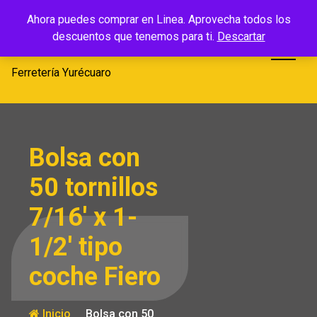
Saltar
Ferretería
Ahora puedes comprar en Linea. Aprovecha todos los
al
descuentos que tenemos para ti.
Descartar
Yurécuaro
contenido
Ferretería Yurécuaro
Bolsa con
50 tornillos
7/16′ x 1-
1/2′ tipo
coche Fiero
Inicio
Bolsa con 50