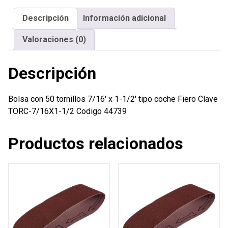
x
Descripción
Información adicional
1-
1/2'
Valoraciones (0)
tipo
coche
Descripción
Fiero
cantidad
Bolsa con 50 tornillos 7/16′ x 1-1/2′ tipo coche Fiero Clave
TORC-7/16X1-1/2 Codigo 44739
Productos relacionados