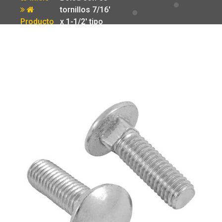
tornillos 7/16′
Producto
x 1-1/2′ tipo
coche Fiero