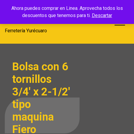
Saltar
Ferretería
Ahora puedes comprar en Linea. Aprovecha todos los
al
descuentos que tenemos para ti.
Descartar
Yurécuaro
contenido
Ferretería Yurécuaro
Bolsa con 6
tornillos
3/4′ x 2-1/2′
tipo
maquina
Fiero