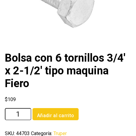
Bolsa con 6 tornillos 3/4′
x 2-1/2′ tipo maquina
Fiero
$
109
Bolsa
Añadir al carrito
con
6
tornillos
SKU:
44703
Categoría:
Truper