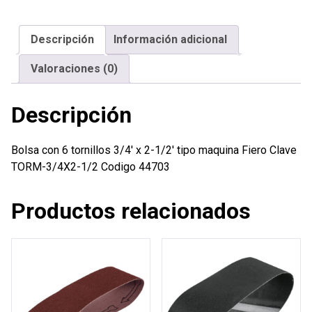
3/4'
x
Descripción
Información adicional
2-
1/2'
Valoraciones (0)
tipo
maquina
Descripción
Fiero
cantidad
Bolsa con 6 tornillos 3/4′ x 2-1/2′ tipo maquina Fiero Clave
TORM-3/4X2-1/2 Codigo 44703
Productos relacionados