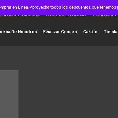
mprar en Linea. Aprovecha todos los descuentos que tenemos p
líticas De Garantías
Aviso De Privacidad
Políticas De
cerca De Nosotros
Finalizar Compra
Carrito
Tienda