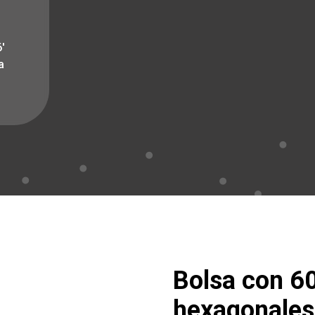
′
a
Bolsa con 60
hexagonales