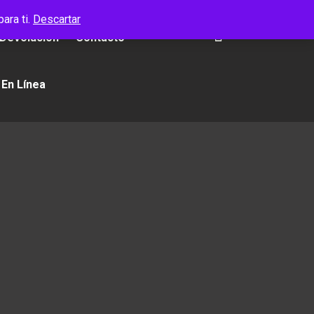
ara ti.
Descartar
 Devolución
Contacto
 En Línea