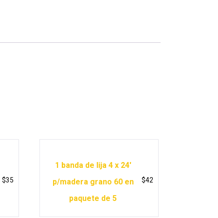
1 banda de lija 4 x 24′
$
35
$
42
p/madera grano 60 en
paquete de 5