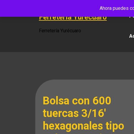
Saltar
Ahora puedes co
al
Ferretería Yurécuaro
Po
contenido
Ferretería Yurécuaro
A
Bolsa con 600
tuercas 3/16′
hexagonales tipo