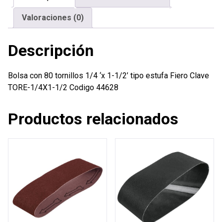
1/2'
Valoraciones (0)
tipo
estufa
Descripción
Fiero
cantidad
Bolsa con 80 tornillos 1/4 ‘x 1-1/2’ tipo estufa Fiero Clave
TORE-1/4X1-1/2 Codigo 44628
Productos relacionados