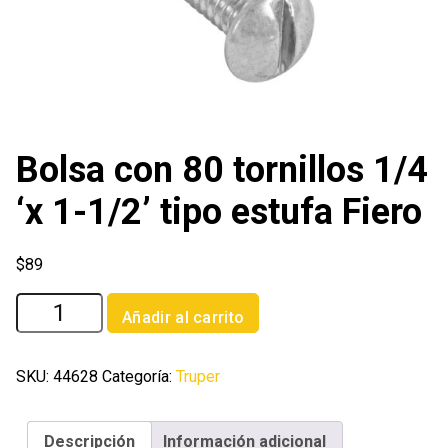
Bolsa con 80 tornillos 1/4
‘x 1-1/2’ tipo estufa Fiero
$
89
Bolsa
Añadir al carrito
con
80
tornillos
SKU:
44628
Categoría:
Truper
1/4
'x
Descripción
Información adicional
1-