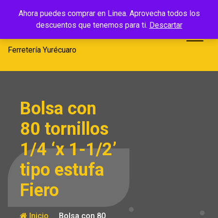
Saltar
Ferretería
Ahora puedes comprar en Linea. Aprovecha todos los
al
descuentos que tenemos para ti.
Descartar
Yurécuaro
contenido
Ferretería Yurécuaro
Bolsa con
80 tornillos
1/4 ‘x 1-1/2’
tipo estufa
Fiero
Inicio
Bolsa con 80