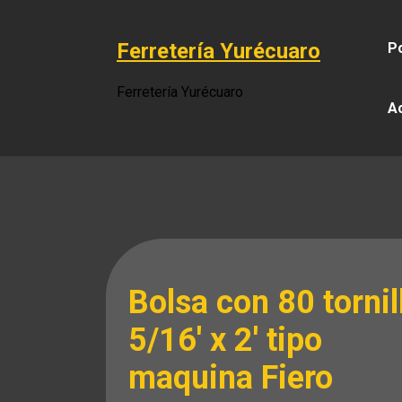
Saltar
al
Ferretería Yurécuaro
Po
contenido
Ferretería Yurécuaro
A
Bolsa con 80 tornil
5/16′ x 2′ tipo
maquina Fiero