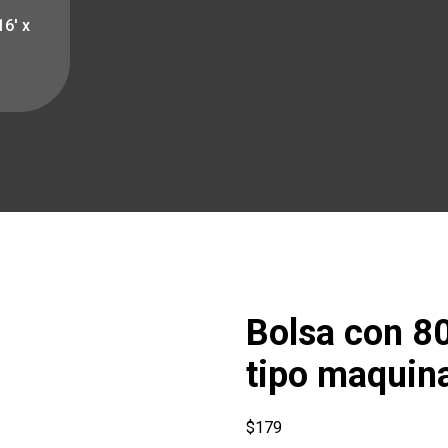
16′ x
Bolsa con 80 
tipo maquina
$
179