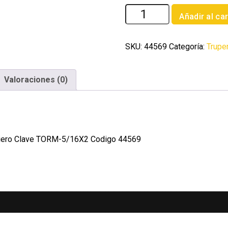
Bolsa
Añadir al car
con
80
tornillos
SKU:
44569
Categoría:
Trupe
5/16'
x
Valoraciones (0)
2'
tipo
maquina
Fiero
cantidad
a Fiero Clave TORM-5/16X2 Codigo 44569