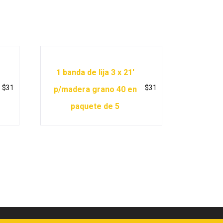
1 banda de lija 3 x 21′
$
31
$
31
p/madera grano 40 en
paquete de 5