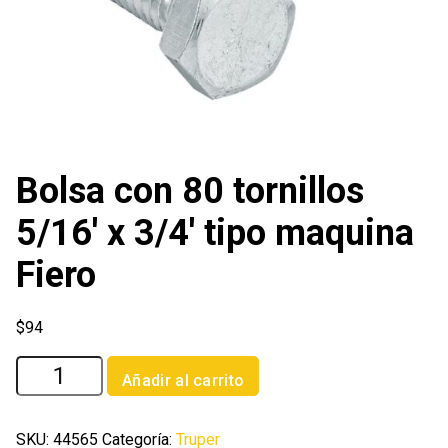
Bolsa con 80 tornillos
5/16′ x 3/4′ tipo maquina
Fiero
$
94
Bolsa
Añadir al carrito
con
80
tornillos
SKU:
44565
Categoría:
Truper