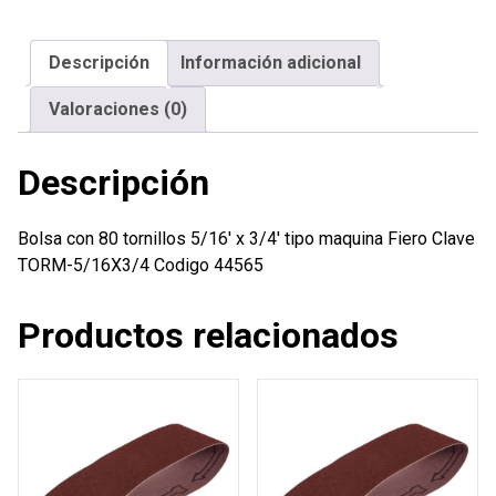
5/16'
x
Descripción
Información adicional
3/4'
tipo
Valoraciones (0)
maquina
Fiero
Descripción
cantidad
Bolsa con 80 tornillos 5/16′ x 3/4′ tipo maquina Fiero Clave
TORM-5/16X3/4 Codigo 44565
Productos relacionados