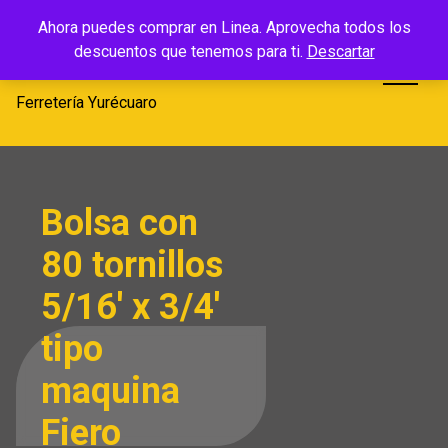
Saltar
Ferretería
Ahora puedes comprar en Linea. Aprovecha todos los
al
descuentos que tenemos para ti.
Descartar
Yurécuaro
contenido
Ferretería Yurécuaro
Bolsa con
80 tornillos
5/16′ x 3/4′
tipo
maquina
Fiero