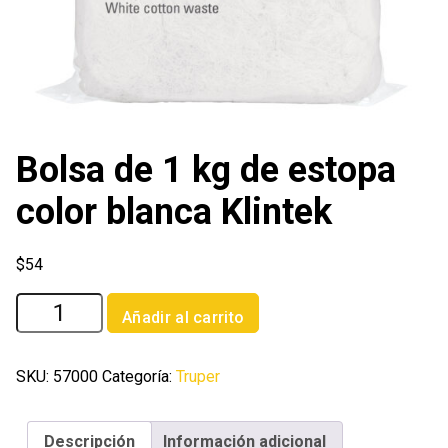
Bolsa de 1 kg de estopa
color blanca Klintek
$
54
Bolsa
Añadir al carrito
de
1
kg
SKU:
57000
Categoría:
Truper
de
estopa
Descripción
Información adicional
color