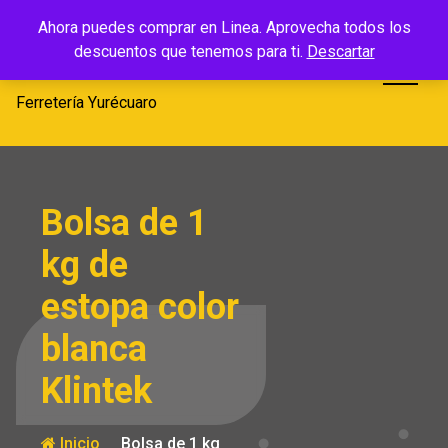
Saltar
Ferretería
Ahora puedes comprar en Linea. Aprovecha todos los
al
descuentos que tenemos para ti.
Descartar
Yurécuaro
contenido
Ferretería Yurécuaro
Bolsa de 1
kg de
estopa color
blanca
Klintek
Inicio
Bolsa de 1 kg