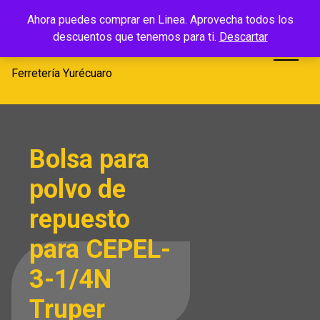
Saltar
Ferretería
Ahora puedes comprar en Linea. Aprovecha todos los
al
descuentos que tenemos para ti.
Descartar
Yurécuaro
contenido
Ferretería Yurécuaro
Bolsa para
polvo de
repuesto
para CEPEL-
3-1/4N
Truper