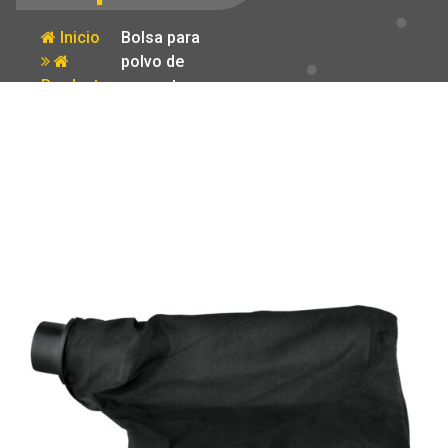
Inicio
Bolsa para
polvo de
Producto
repuesto para
CEPEL-3-1/4N
Truper