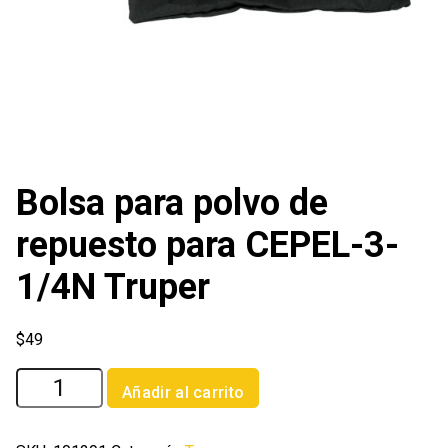
Bolsa para polvo de
repuesto para CEPEL-3-
1/4N Truper
$
49
Bolsa
Añadir al carrito
para
polvo