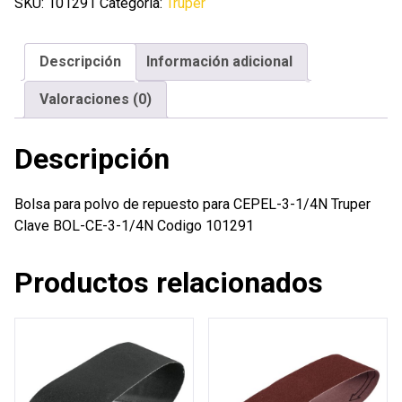
de
SKU:
101291
Categoría:
Truper
repuesto
para
Descripción
Información adicional
CEPEL-
3-
Valoraciones (0)
1/4N
Truper
Descripción
cantidad
Bolsa para polvo de repuesto para CEPEL-3-1/4N Truper
Clave BOL-CE-3-1/4N Codigo 101291
Productos relacionados