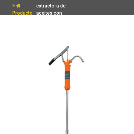
extractora de
Producto
aceites con
palanca Truper