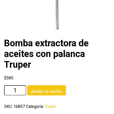
Bomba extractora de
aceites con palanca
Truper
$
585
Bomba
Añadir al carrito
extractora
de
aceites
SKU:
16857
Categoría:
Truper
con