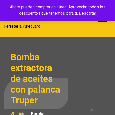
Saltar
Ferretería
Ahora puedes comprar en Linea. Aprovecha todos los
al
descuentos que tenemos para ti.
Descartar
Yurécuaro
contenido
Ferretería Yurécuaro
Bomba
extractora
de aceites
con palanca
Truper
Inicio
Bomba