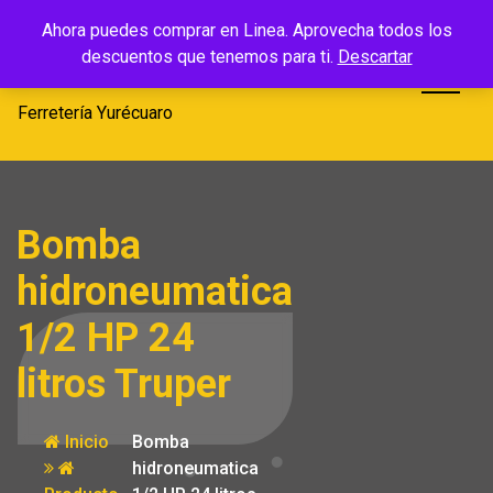
Saltar
Ferretería
Ahora puedes comprar en Linea. Aprovecha todos los
al
descuentos que tenemos para ti.
Descartar
Yurécuaro
contenido
Ferretería Yurécuaro
Bomba
hidroneumatica
1/2 HP 24
litros Truper
Inicio
Bomba
hidroneumatica