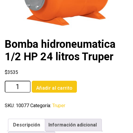
Bomba hidroneumatica
1/2 HP 24 litros Truper
$
3535
Bomba
Añadir al carrito
hidroneumatica
1/2
HP
SKU:
10077
Categoría:
Truper
24
litros
Descripción
Información adicional
Truper