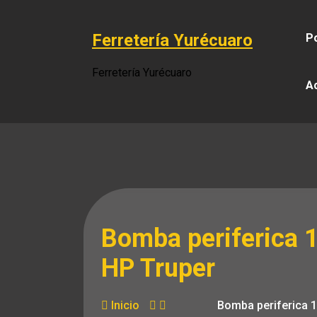
Saltar
al
Ferretería Yurécuaro
Po
contenido
Ferretería Yurécuaro
A
Bomba periferica 
HP Truper
Inicio
Bomba periferica 