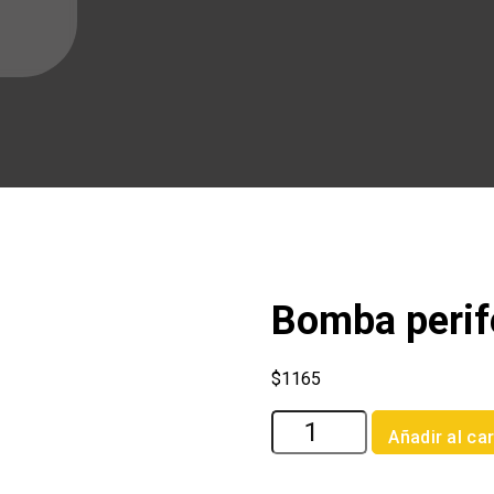
Bomba perif
$
1165
Bomba
Añadir al car
periferica
1